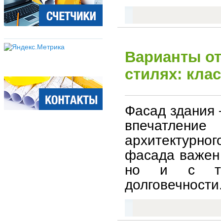
Варианты о
стилях: клас
Фасад здания 
впечатлени
архитектурно
фасада важен 
но и с точ
долговечности