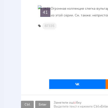
41
87335
Заметили ош
Ы
бку
Ctrl
Enter
Выделите текст и нажмите
Ctrl+Ente