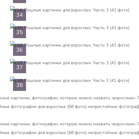
34
35
36
37
38