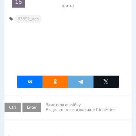
15
83892_dos
Заметили ош
Ы
бку
Ctrl
Enter
Выделите текст и нажмите
Ctrl+Enter