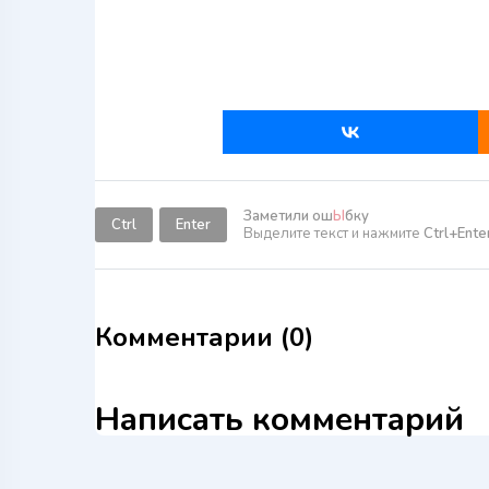
Заметили ош
Ы
бку
Ctrl
Enter
Выделите текст и нажмите
Ctrl+Ente
Комментарии (0)
Написать комментарий