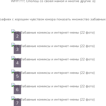
WHY????, Ололош со своей мамой и многие другие :o)
2
3
4
5
6
7