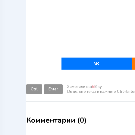
Заметили ош
Ы
бку
Ctrl
Enter
Выделите текст и нажмите
Ctrl+Ente
Комментарии (0)