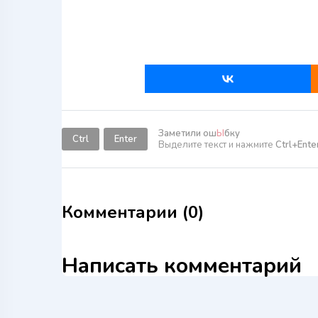
Заметили ош
Ы
бку
Ctrl
Enter
Выделите текст и нажмите
Ctrl+Ente
Комментарии (0)
Написать комментарий