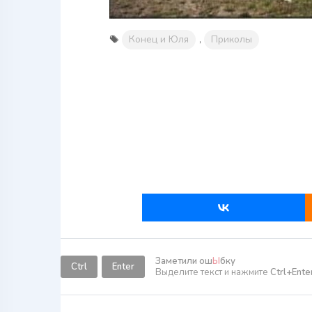
Конец и Юля
,
Приколы
Заметили ош
Ы
бку
Ctrl
Enter
Выделите текст и нажмите
Ctrl+Ente