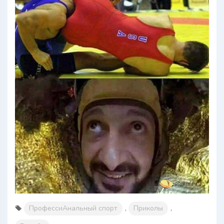
ПрофессиАнальный спорт
,
Приколы
,