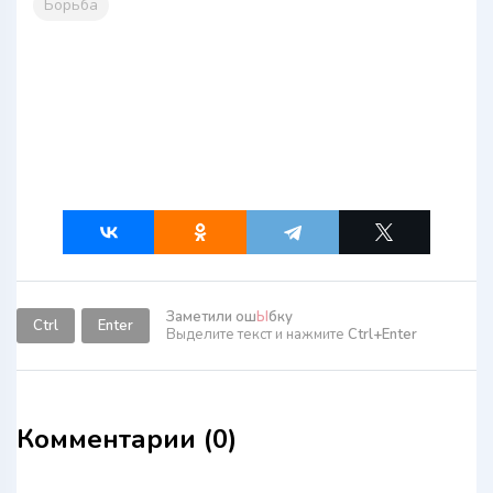
Борьба
Заметили ош
Ы
бку
Ctrl
Enter
Выделите текст и нажмите
Ctrl+Enter
Комментарии (0)