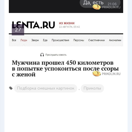
27
Подборка смешных картинок
,
Приколы