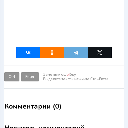
Заметили ош
Ы
бку
Ctrl
Enter
Выделите текст и нажмите
Ctrl+Enter
Комментарии (0)