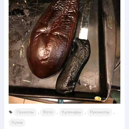
Приколы
,
Фото
,
Кулинары
,
Рукожопы
,
Кухня