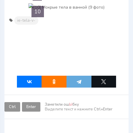
10
ie-tela-v-
Заметили ош
Ы
бку
Ctrl
Enter
Выделите текст и нажмите
Ctrl+Enter