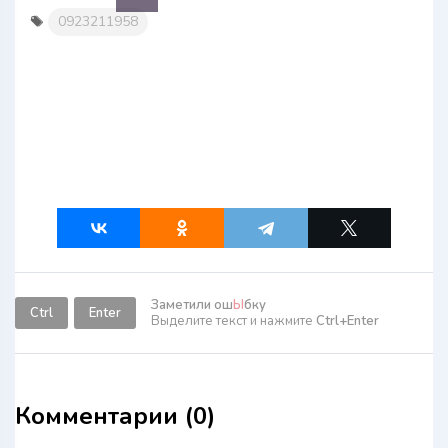
0923211958
Заметили ош
Ы
бку
Ctrl
Enter
Выделите текст и нажмите
Ctrl+Enter
Комментарии (0)