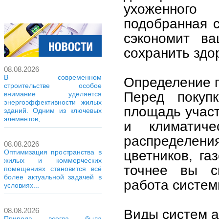
ухоженного
подобранная 
сэкономит в
сохранить здо
08.08.2026
В современном
Определение 
строительстве особое
Перед покуп
внимание уделяется
энергоэффективности жилых
площадь участ
зданий. Одним из ключевых
элементов,...
и климатиче
распределен
08.08.2026
цветников, га
Оптимизация пространства в
жилых и коммерческих
точнее вы с
помещениях становится всё
более актуальной задачей в
работа систем
условиях...
Виды систем а
08.08.2026
Природа всегда была