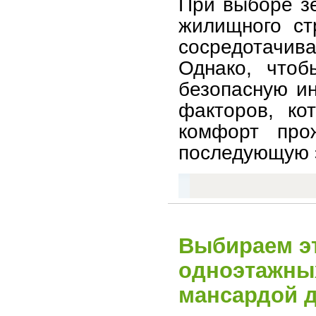
При выборе зе
жилищного ст
сосредотачива
Однако, чтоб
безопасную ин
факторов, ко
комфорт прож
последующую э
Выбираем э
одноэтажных
мансардой 