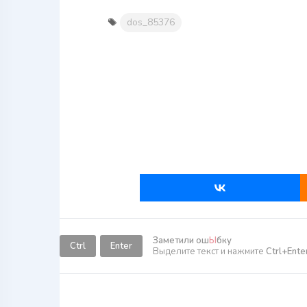
dos_85376
Заметили ош
Ы
бку
Ctrl
Enter
Выделите текст и нажмите
Ctrl+Ente