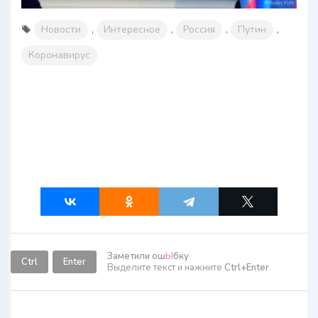
Новости
,
Интересное
,
Россия
,
Путин
,
Коронавирус
Заметили ош
Ы
бку
Ctrl
Enter
Выделите текст и нажмите
Ctrl+Enter