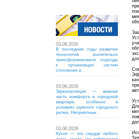
пе
пр
по
ме
обе
За
Ус
уч
03.08.2026
об
В последние годы развитие
эк
технологий значительно
дл
трансформировало подходы
к организации систем
Со
отопления и...
Эф
ка
пр
03.08.2026
авт
Звукоизоляция — важная
часть комфорта в городской
Ус
квартире, особенно в
Дл
условиях шумного городского
ме
ритма. Неприятные...
по
до
03.08.2026
Ис
Кухня — это сердце любого
Те
дома, место, где собираются