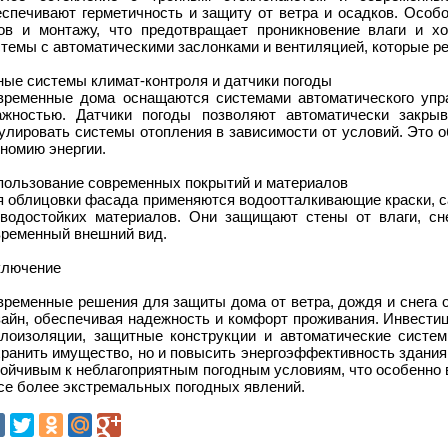
еспечивают герметичность и защиту от ветра и осадков. Особ
ов и монтажу, что предотвращает проникновение влаги и хо
темы с автоматическими заслонками и вентиляцией, которые р
ные системы климат-контроля и датчики погоды
временные дома оснащаются системами автоматического упра
ажностью. Датчики погоды позволяют автоматически закрыв
улировать системы отопления в зависимости от условий. Это о
номию энергии.
пользование современных покрытий и материалов
я облицовки фасада применяются водоотталкивающие краски, са
 водостойких материалов. Они защищают стены от влаги, сн
временный внешний вид.
ключение
временные решения для защиты дома от ветра, дождя и снега 
зайн, обеспечивая надежность и комфорт проживания. Инвестиц
плоизоляции, защитные конструкции и автоматические систе
ранить имущество, но и повысить энергоэффективность здания
тойчивым к неблагоприятным погодным условиям, что особенно 
се более экстремальных погодных явлений.