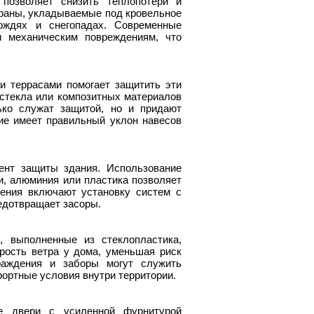
 позволяет снизить теплопотери и
раны, укладываемые под кровельное
ождях и снегопадах. Современные
 механическим повреждениям, что
и террасами помогает защитить эти
 стекла или композитных материалов
ько служат защитой, но и придают
ие имеет правильный уклон навесов
нт защиты здания. Использование
, алюминия или пластика позволяет
ения включают установку систем с
едотвращает засоры.
 выполненные из стеклопластика,
рость ветра у дома, уменьшая риск
раждения и заборы могут служить
ортные условия внутри территории.
е двери с усиленной фурнитурой