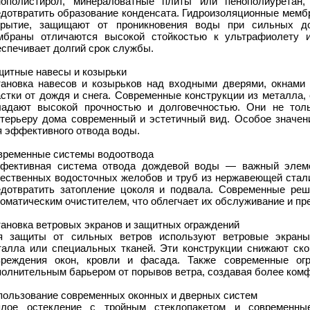
нополистирол, минераловатные плиты или пенополиуретан,
едотвратить образование конденсата. Гидроизоляционные мемб
крытие, защищают от проникновения воды при сильных д
мбраны отличаются высокой стойкостью к ультрафиолету и
спечивает долгий срок службы.
щитные навесы и козырьки
тановка навесов и козырьков над входными дверями, окнами 
астки от дождя и снега. Современные конструкции из металла,
ладают высокой прочностью и долговечностью. Они не тол
стерьеру дома современный и эстетичный вид. Особое значен
я эффективного отвода воды.
временные системы водоотвода
фективная система отвода дождевой воды — важный элеме
чественных водосточных желобов и труб из нержавеющей стали
едотвратить затопление цоколя и подвала. Современные реш
оматическим очистителем, что облегчает их обслуживание и пр
тановка ветровых экранов и защитных ограждений
я защиты от сильных ветров используют ветровые экраны,
талла или специальных тканей. Эти конструкции снижают ско
вреждения окон, кровли и фасада. Также современные ог
полнительным барьером от порывов ветра, создавая более комф
пользование современных оконных и дверных систем
плое остекление с тройным стеклопакетом и современны