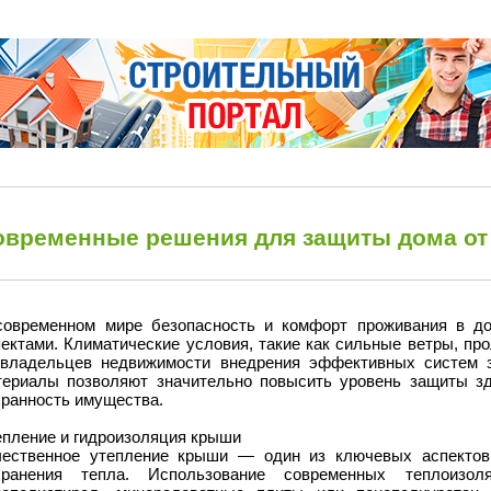
овременные решения для защиты дома от 
современном мире безопасность и комфорт проживания в д
пектами. Климатические условия, такие как сильные ветры, пр
 владельцев недвижимости внедрения эффективных систем 
териалы позволяют значительно повысить уровень защиты зд
хранность имущества.
епление и гидроизоляция крыши
чественное утепление крыши — один из ключевых аспектов
хранения тепла. Использование современных теплоизол