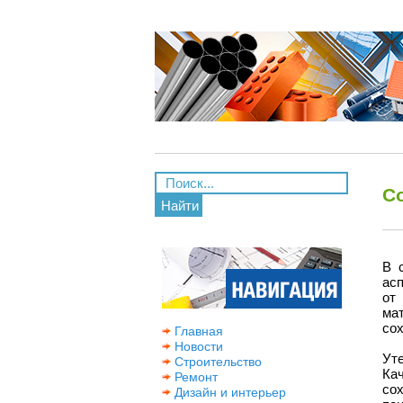
С
Найти
В 
ас
от
ма
со
Главная
Новости
Ут
Строительство
Ка
Ремонт
со
Дизайн и интерьер