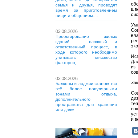
об
семья и друзья, проводят
шв
время за приготовлением
сис
пищи и общением....
Ум
Со
03.08.2026
вл
Проектирование жилых
рег
зданий — сложный и
эко
ответственный процесс, в
ходе которого необходимо
Ис
учитывать множество
Дл
факторов,...
из
со
03.08.2026
За
Балконы и лоджии становятся
всё более популярными
Со
зонами отдыха,
ди
дополнительного
те
пространства для хранения
сох
или даже...
ус
и в